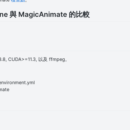
one 與 MagicAnimate 的比較
, CUDA>=11.3, 以及 ffmpeg。
environment.yml
mate