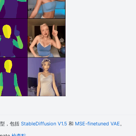
模型，包括
StableDiffusion V1.5
和
MSE-finetuned VAE
。
mate
檢查點
。